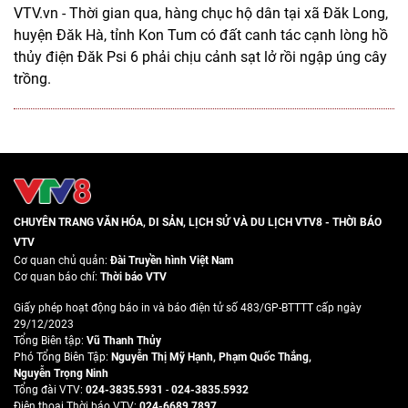
VTV.vn - Thời gian qua, hàng chục hộ dân tại xã Đăk Long,
huyện Đăk Hà, tỉnh Kon Tum có đất canh tác cạnh lòng hồ
thủy điện Đăk Psi 6 phải chịu cảnh sạt lở rồi ngập úng cây
trồng.
CHUYÊN TRANG VĂN HÓA, DI SẢN, LỊCH SỬ VÀ DU LỊCH VTV8 - THỜI BÁO
VTV
Cơ quan chủ quản:
Đài Truyền hình Việt Nam
Cơ quan báo chí:
Thời báo VTV
Giấy phép hoạt động báo in và báo điện tử số 483/GP-BTTTT cấp ngày
29/12/2023
Tổng Biên tập:
Vũ Thanh Thủy
Phó Tổng Biên Tập:
Nguyễn Thị Mỹ Hạnh
,
Phạm Quốc Thắng
,
Nguyễn Trọng Ninh
Tổng đài VTV:
024-3835.5931
-
024-3835.5932
Ðiện thoại Thời báo VTV:
024-6689.7897