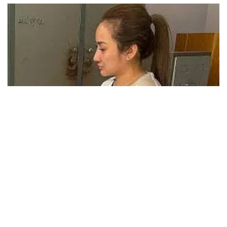
vtv8.vtv.vn - Công an thành phố Đà Nẵng đã khởi tố bị can
đối với Lê Nguyễn Quỳnh Như về hành vi lừa đảo chiếm
đoạt tài sản khi giả danh lực lượng công an trên Zalo,
dựng chuyện bị bắt để yêu cầu bạn chuyển tiền "chạy án".
Công an Hà Nội cảnh báo nguy cơ lộ thông