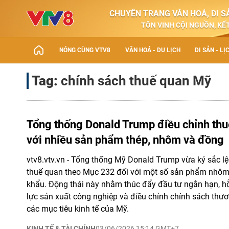
CHUYÊN TRANG VĂN HOÁ, DI SẢ
TÔN VINH CỘI NGUỒN, KẾT
NÓNG CÙNG VTV8
VĂN HOÁ - DU LỊCH
DI SẢN - LỊ
Tag:
chính sách thuế quan Mỹ
Tổng thống Donald Trump điều chỉnh th
với nhiều sản phẩm thép, nhôm và đồng
vtv8.vtv.vn - Tổng thống Mỹ Donald Trump vừa ký sắc l
thuế quan theo Mục 232 đối với một số sản phẩm nhôm
khẩu. Động thái này nhằm thúc đẩy đầu tư ngắn hạn, hỗ 
lực sản xuất công nghiệp và điều chỉnh chính sách thư
các mục tiêu kinh tế của Mỹ.
KINH TẾ & TÀI CHÍNH
03/06/2026 15:14 GMT+7