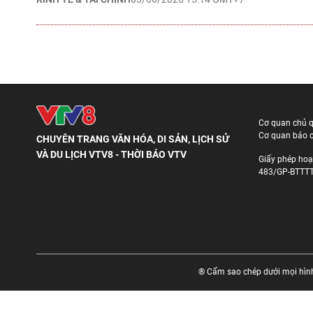
Cơ quan chủ 
Cơ quan báo c
CHUYÊN TRANG VĂN HÓA, DI SẢN, LỊCH SỬ
VÀ DU LỊCH VTV8 - THỜI BÁO VTV
Giấy phép hoạ
483/GP-BTTTT
® Cấm sao chép dưới mọi hình 