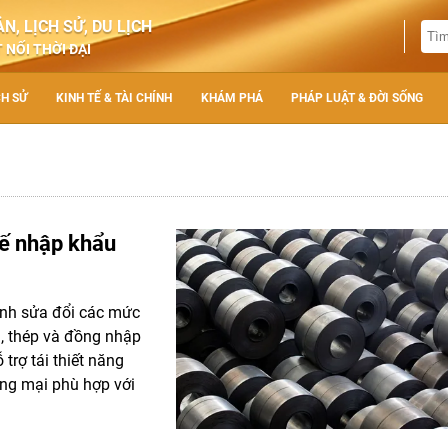
N, LỊCH SỬ, DU LỊCH
 NỐI THỜI ĐẠI
CH SỬ
KINH TẾ & TÀI CHÍNH
KHÁM PHÁ
PHÁP LUẬT & ĐỜI SỐNG
uế nhập khẩu
ệnh sửa đổi các mức
, thép và đồng nhập
trợ tái thiết năng
ơng mại phù hợp với