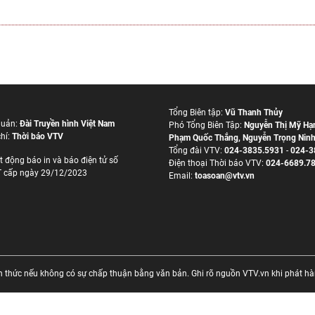
Tổng Biên tập:
Vũ Thanh Thủy
quản:
Đài Truyền hình Việt Nam
Phó Tổng Biên Tập:
Nguyễn Thị Mỹ Hạ
hí:
Thời báo VTV
Phạm Quốc Thắng
,
Nguyễn Trọng Nin
Tổng đài VTV:
024-3835.5931
-
024-3
t động báo in và báo điện tử số
Ðiện thoại Thời báo VTV:
024-6689.7
 cấp ngày 29/12/2023
Email:
toasoan@vtv.vn
thức nếu không có sự chấp thuận bằng văn bản. Ghi rõ nguồn VTV.vn khi phát hành