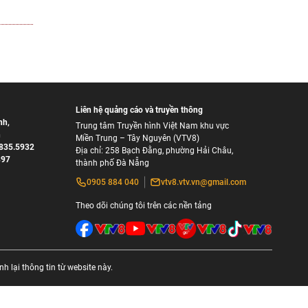
Liên hệ quảng cáo và truyền thông
nh
,
Trung tâm Truyền hình Việt Nam khu vực
h
Miền Trung – Tây Nguyên (VTV8)
835.5932
Địa chỉ: 258 Bạch Đằng, phường Hải Châu,
897
thành phố Đà Nẵng
0905 884 040
vtv8.vtv.vn@gmail.com
Theo dõi chúng tôi trên các nền tảng
 lại thông tin từ website này.