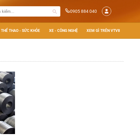
0905 884 040
THỂ THAO - SỨC KHỎE
XE - CÔNG NGHỆ
XEM GÌ TRÊN VTV8