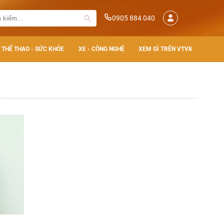
0905 884 040
THỂ THAO - SỨC KHỎE
XE - CÔNG NGHỆ
XEM GÌ TRÊN VTV8