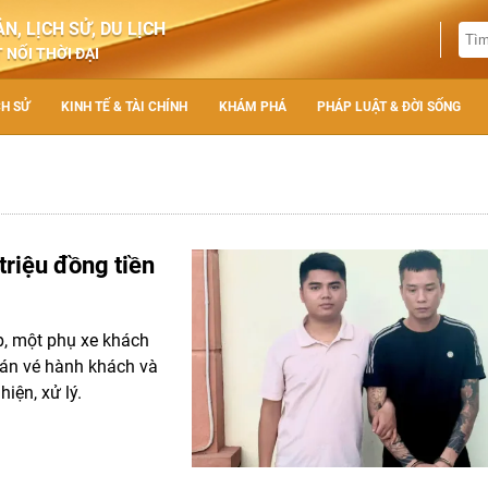
N, LỊCH SỬ, DU LỊCH
 NỐI THỜI ĐẠI
CH SỬ
KINH TẾ & TÀI CHÍNH
KHÁM PHÁ
PHÁP LUẬT & ĐỜI SỐNG
triệu đồng tiền
ệp, một phụ xe khách
bán vé hành khách và
iện, xử lý.