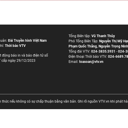
Tổng Biên tập:
Vũ Thanh Thủy
quản:
Đài Truyền hình Việt Nam
Phó Tổng Biên Tập:
Nguyễn Thị Mỹ Hạ
hí:
Thời báo VTV
Phạm Quốc Thắng
,
Nguyễn Trọng Nin
Tổng đài VTV:
024-3835.5931
-
024-3
t động báo in và báo điện tử số
Ðiện thoại Thời báo VTV:
024-6689.7
 cấp ngày 29/12/2023
Email:
toasoan@vtv.vn
thức nếu không có sự chấp thuận bằng văn bản. Ghi rõ nguồn VTV.vn khi phát hành