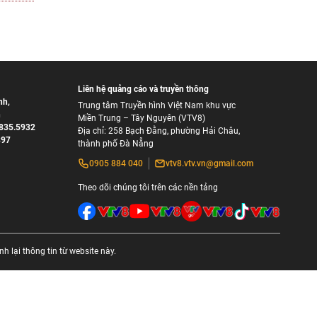
Liên hệ quảng cáo và truyền thông
nh
,
Trung tâm Truyền hình Việt Nam khu vực
h
Miền Trung – Tây Nguyên (VTV8)
835.5932
Địa chỉ: 258 Bạch Đằng, phường Hải Châu,
897
thành phố Đà Nẵng
0905 884 040
vtv8.vtv.vn@gmail.com
Theo dõi chúng tôi trên các nền tảng
 lại thông tin từ website này.