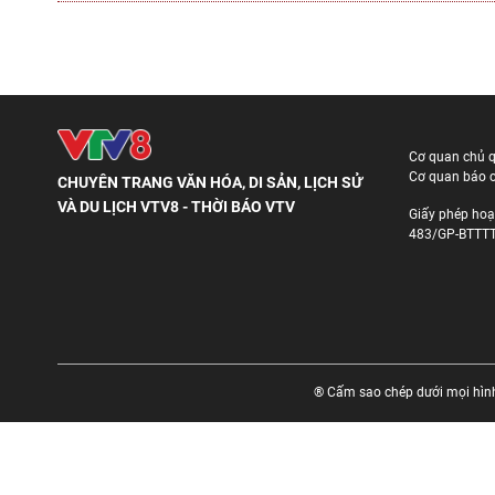
Cơ quan chủ 
Cơ quan báo c
CHUYÊN TRANG VĂN HÓA, DI SẢN, LỊCH SỬ
VÀ DU LỊCH VTV8 - THỜI BÁO VTV
Giấy phép hoạ
483/GP-BTTTT
® Cấm sao chép dưới mọi hình 