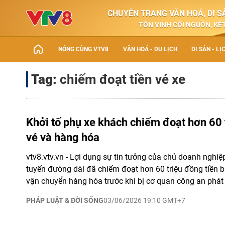
CHUYÊN TRANG VĂN HOÁ, DI SẢ
TÔN VINH CỘI NGUỒN, KẾT
NÓNG CÙNG VTV8
VĂN HOÁ - DU LỊCH
DI SẢN - LỊ
Tag:
chiếm đoạt tiền vé xe
Khởi tố phụ xe khách chiếm đoạt hơn 60 
vé và hàng hóa
vtv8.vtv.vn - Lợi dụng sự tin tưởng của chủ doanh nghi
tuyến đường dài đã chiếm đoạt hơn 60 triệu đồng tiền 
vận chuyển hàng hóa trước khi bị cơ quan công an phát h
PHÁP LUẬT & ĐỜI SỐNG
03/06/2026 19:10 GMT+7