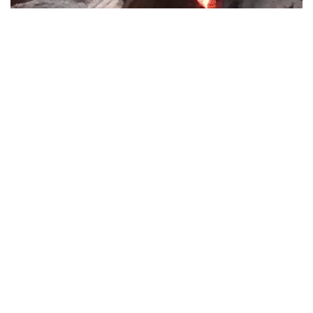
VTV.vn - Việc các cơ sở sản xuất than củi ở Đắk Lắk gây ô
nhiễm môi trường nghiêm trọng ngay gần các khu dân cư
nhưng không bị xử lý đang gây bức xúc dư luận tại địa
phương.
Đà Nẵng giải bài toán sinh kế sau khi tháo
dỡ lồng bè tự phát
12/11/2021 20:23 GMT+7