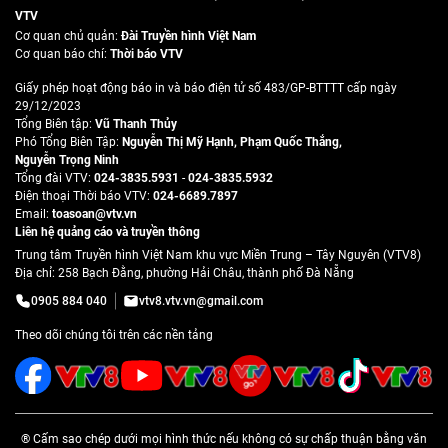
VTV
Cơ quan chủ quản:
Đài Truyền hình Việt Nam
Cơ quan báo chí:
Thời báo VTV
Giấy phép hoạt động báo in và báo điện tử số 483/GP-BTTTT cấp ngày
29/12/2023
Tổng Biên tập:
Vũ Thanh Thủy
Phó Tổng Biên Tập:
Nguyễn Thị Mỹ Hạnh
,
Phạm Quốc Thắng
,
Nguyễn Trọng Ninh
Tổng đài VTV:
024-3835.5931
-
024-3835.5932
Ðiện thoại Thời báo VTV:
024-6689.7897
Email:
toasoan@vtv.vn
Liên hệ quảng cáo và truyền thông
Trung tâm Truyền hình Việt Nam khu vực Miền Trung – Tây Nguyên (VTV8)
Địa chỉ: 258 Bạch Đằng, phường Hải Châu, thành phố Đà Nẵng
0905 884 040
vtv8.vtv.vn@gmail.com
Theo dõi chúng tôi trên các nền tảng
® Cấm sao chép dưới mọi hình thức nếu không có sự chấp thuận bằng văn