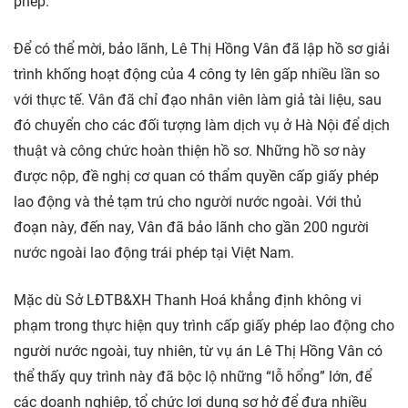
phép.
Để có thể mời, bảo lãnh, Lê Thị Hồng Vân đã lập hồ sơ giải
trình khống hoạt động của 4 công ty lên gấp nhiều lần so
với thực tế. Vân đã chỉ đạo nhân viên làm giả tài liệu, sau
đó chuyển cho các đối tượng làm dịch vụ ở Hà Nội để dịch
thuật và công chức hoàn thiện hồ sơ. Những hồ sơ này
được nộp, đề nghị cơ quan có thẩm quyền cấp giấy phép
lao động và thẻ tạm trú cho người nước ngoài. Với thủ
đoạn này, đến nay, Vân đã bảo lãnh cho gần 200 người
nước ngoài lao động trái phép tại Việt Nam.
Mặc dù Sở LÐTB&XH Thanh Hoá khẳng định không vi
phạm trong thực hiện quy trình cấp giấy phép lao động cho
người nước ngoài, tuy nhiên, từ vụ án Lê Thị Hồng Vân có
thể thấy quy trình này đã bộc lộ những “lỗ hổng” lớn, để
các doanh nghiệp, tổ chức lợi dụng sơ hở để đưa nhiều