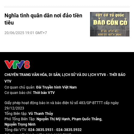
Nghĩa tình quân dân nơi đảo tiền
tiêu
20/06/2025 19:01 GMT+7
CHUYÊN TRANG VĂN HÓA, DI SẢN, LỊCH SỬ VÀ DU LỊCH VTV8 - THỜI BÁO
VTV
Cơ quan chủ quản:
Đài Truyền hình Việt Nam
Cơ quan báo chí:
Thời báo VTV
Giấy phép hoạt động báo in và báo điện tử số 483/GP-BTTTT cấp ngày
29/12/2023
Tổng Biên tập:
Vũ Thanh Thủy
Phó Tổng Biên Tập:
Nguyễn Thị Mỹ Hạnh
,
Phạm Quốc Thắng
,
Nguyễn Trọng Ninh
Tổng đài VTV:
024-3835.5931
-
024-3835.5932