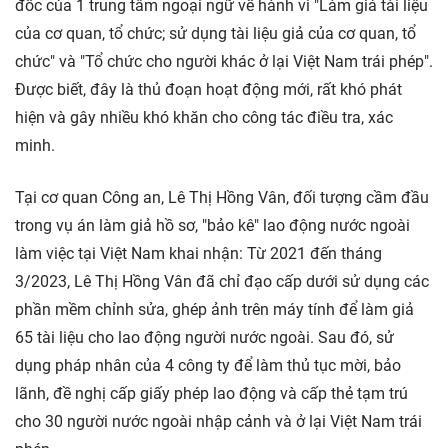
đốc của 1 trung tâm ngoại ngữ về hành vi "Làm giả tài liệu
của cơ quan, tổ chức; sử dụng tài liệu giả của cơ quan, tổ
chức" và "Tổ chức cho người khác ở lại Việt Nam trái phép".
Được biết, đây là thủ đoạn hoạt động mới, rất khó phát
hiện và gây nhiều khó khăn cho công tác điều tra, xác
minh.
Tại cơ quan Công an, Lê Thị Hồng Vân, đối tượng cầm đầu
trong vụ án làm giả hồ sơ, "bảo kê" lao động nước ngoài
làm việc tại Việt Nam khai nhận: Từ 2021 đến tháng
3/2023, Lê Thị Hồng Vân đã chỉ đạo cấp dưới sử dụng các
phần mềm chỉnh sửa, ghép ảnh trên máy tính để làm giả
65 tài liệu cho lao động người nước ngoài. Sau đó, sử
dụng pháp nhân của 4 công ty để làm thủ tục mời, bảo
lãnh, đề nghị cấp giấy phép lao động và cấp thẻ tạm trú
cho 30 người nước ngoài nhập cảnh và ở lại Việt Nam trái