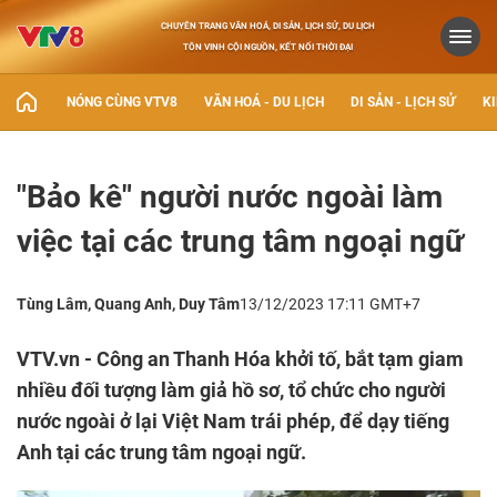
CHUYÊN TRANG VĂN HOÁ, DI SẢN, LỊCH SỬ, DU LỊCH
TÔN VINH CỘI NGUỒN, KẾT NỐI THỜI ĐẠI
NÓNG CÙNG VTV8
VĂN HOÁ - DU LỊCH
DI SẢN - LỊCH SỬ
KI
"Bảo kê" người nước ngoài làm
việc tại các trung tâm ngoại ngữ
Tùng Lâm, Quang Anh, Duy Tâm
13/12/2023 17:11 GMT+7
VTV.vn - Công an Thanh Hóa khởi tố, bắt tạm giam
nhiều đối tượng làm giả hồ sơ, tổ chức cho người
nước ngoài ở lại Việt Nam trái phép, để dạy tiếng
Anh tại các trung tâm ngoại ngữ.